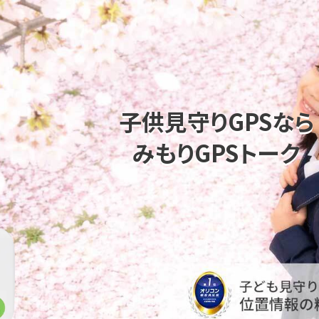
子供見守りGPSなら
みもりGPSトーク