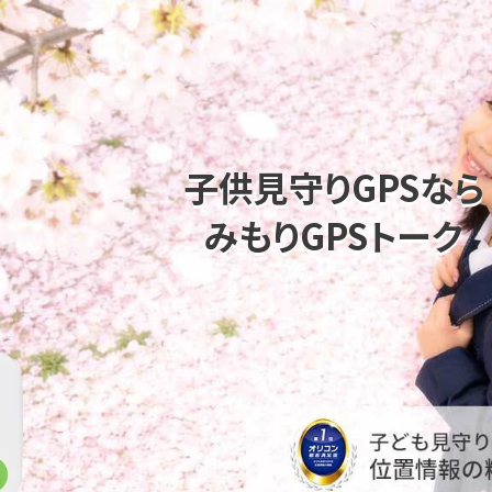
子供見守りGPSなら
みもりGPSトーク