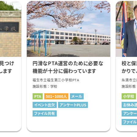
で見つけ
円滑なPTA運営のために必要な
校と保
します
機能が十分に備わっています
かりで
定着し
福生市立
福生第三小学校PTA
糸満市立
施設形態 ： 学校
施設形態 
PTA
501~1000人
メール
小学校
イベント出欠
アンケートPLUS
お休み
ファイル共有
アンケー
ファイ