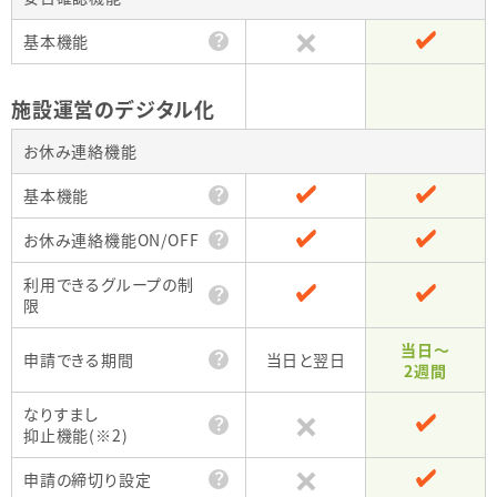
？
基本機能
・
施設運営のデジタル化
お休み連絡機能
？
基本機能
？
お休み連絡機能ON/OFF
利用できるグループの制
？
限
当日～
？
申請できる期間
当日と翌日
2週間
なりすまし
？
抑止機能
(※2)
？
申請の締切り設定