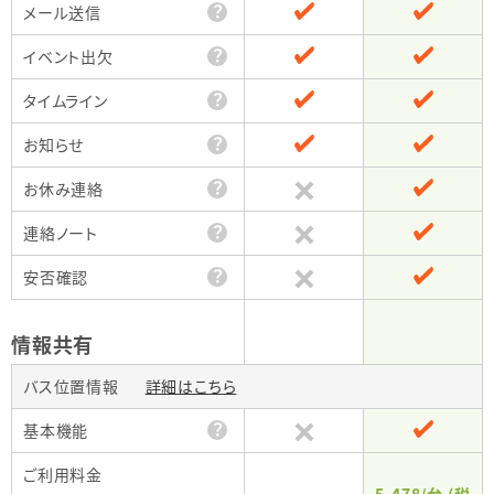
？
メール送信
？
イベント出欠
？
タイムライン
？
お知らせ
？
お休み連絡
？
連絡ノート
？
安否確認
情報共有
バス位置情報
詳細はこちら
？
基本機能
ご利用料金
5,478/台
(税