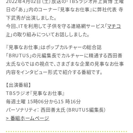
2022年4月02日（土）放送の「TBSラジオ井上貴博 土曜
日の「あ」」内のコーナー『見事なお仕事』に弊社代表 寺
下武秀が出演しました。
今回、ITを利用して子供を守る連絡網サービス「
マチコ
ミ
」の取り組みについてお話ししました。
『見事なお仕事』はポップカルチャーの総合誌
「BRUTUS」の元編集長でカルチャーに精通する西田善
太氏ならではの視点で、さまざまな企業の見事なお仕事
内容をインタビュー形式で紹介する番組です。
【出演番組】
TBSラジオ『見事なお仕事』
毎週土曜 15時06分から15 時16分
パーソナリティ： 西田善太氏（BRUTUS編集長）
> 番組ホームページ