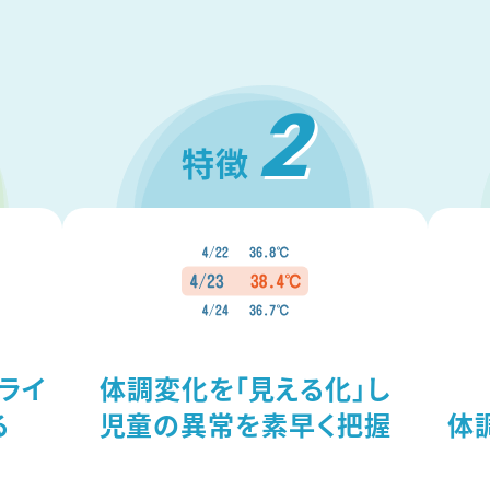
2
特徴
ライ
体調変化を「見える化」し
る
児童の異常を素早く把握
体