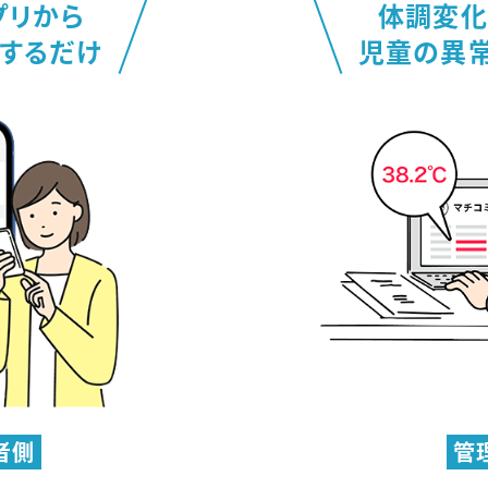
プリから
体調変化
するだけ
児童の異
者側
管