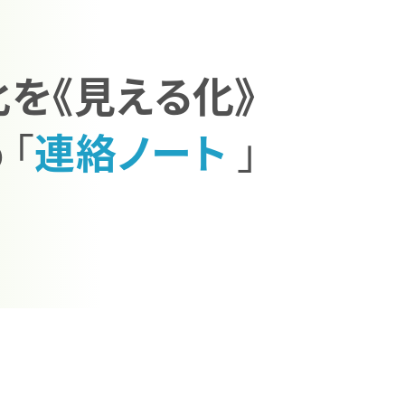
を《見える化》
「
連絡ノート
」
の