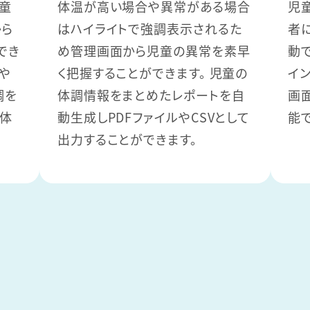
童
体温が高い場合や異常がある場合
児
から
はハイライトで強調表示されるた
者
でき
め管理画面から児童の異常を素早
動
や
く把握することができます。 児童の
イ
調を
体調情報をまとめたレポートを自
画
の体
動生成しPDFファイルやCSVとして
能
出力することができます。