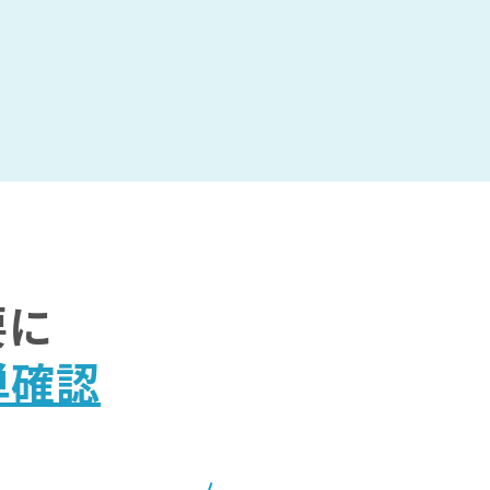
要に
単確認